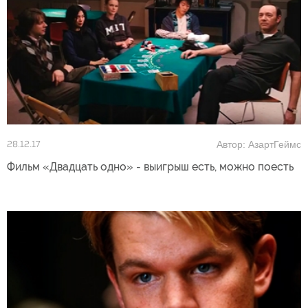
Автор: АзартГеймс
28.12.17
Фильм «Двадцать одно» - выигрыш есть, можно поесть