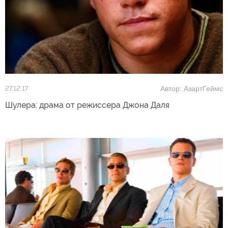
Автор: АзартГеймс
27.12.17
Шулера: драма от режиссера Джона Даля