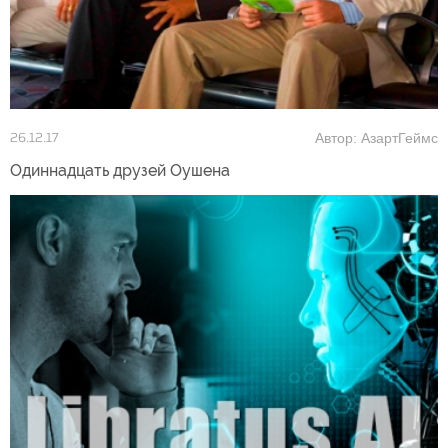
Автор: АзартГеймс
26.12.17
Одиннадцать друзей Оушена