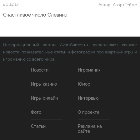
Автор: АзартГеймс
20.12.17
Счастливое число Слевина
Информационный портал AzartGames.ru представляет свежие
новости, познавательные статьи и фотографии про азартные игры и
игроманию со всего мира.
Новости
Игромания
Игры казино
Юмор
Игры онлайн
Интервью
Фото
О проекте
Статьи
Реклама на
сайте