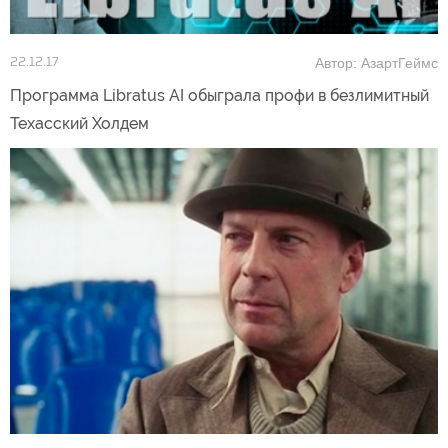
Автор: АзартГеймс
22.12.17
Программа Libratus AI обыграла профи в безлимитный
Техасский Холдем