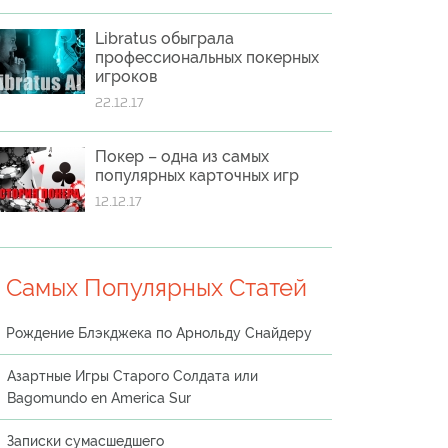
Libratus обыграла
профессиональных покерных
игроков
22.12.17
Покер – одна из самых
популярных карточных игр
12.12.17
 Самых Популярных Статей
Рождение Блэкджека по Арнольду Снайдеру
Азартные Игры Старого Солдата или
Bagomundo en America Sur
Записки сумасшедшего