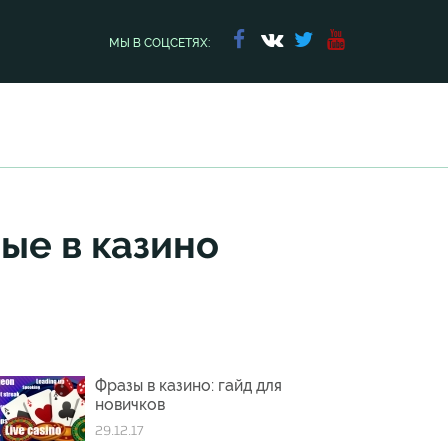
МЫ В СОЦСЕТЯХ:
ые в казино
Фразы в казино: гайд для
новичков
29.12.17