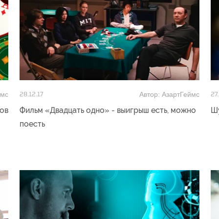
ймс
Автор: АзартГеймс
28.12.17
27.
ков
Фильм «Двадцать одно» - выигрыш есть, можно
Ш
поесть