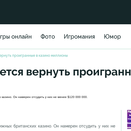
гры онлайн
Фото
Игромания
Юмор
ернуть проигранные в казино миллионы
ется вернуть проигранн
 казино. Он намерен отсудить у них не менее $120 000 000.
жных британских казино. Он намерен отсудить у них не