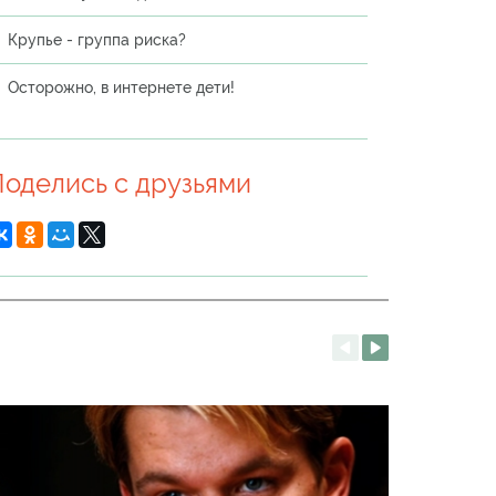
Крупье - группа риска?
Осторожно, в интернете дети!
оделись с друзьями