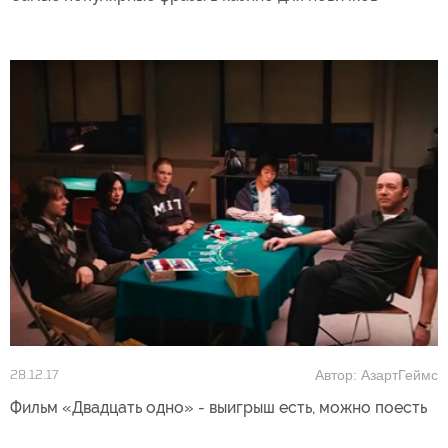
Автор: АзартГеймс
28.12.17
Фильм «Двадцать одно» - выигрыш есть, можно поесть