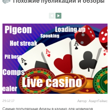
Похожие публикации и обзоры
Автор: АзартГеймс
29.12.17
Самые популярные фразы в казино для новичков