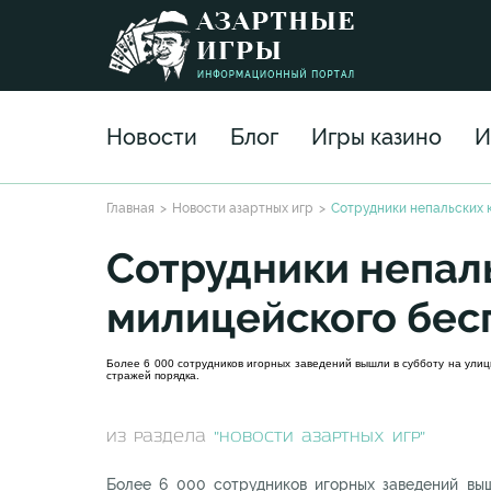
Новости
Блог
Игры казино
И
Главная
Новости азартных игр
Сотрудники непальских 
Сотрудники непал
милицейского бес
Более 6 000 сотрудников игорных заведений вышли в субботу на улицы
стражей порядка.
из раздела
"Новости азартных игр"
Более 6 000 сотрудников игорных заведений выш