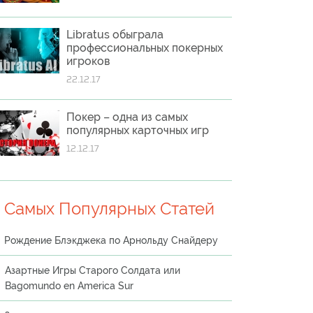
Libratus обыграла
профессиональных покерных
игроков
22.12.17
Покер – одна из самых
популярных карточных игр
12.12.17
 Самых Популярных Статей
Рождение Блэкджека по Арнольду Снайдеру
Азартные Игры Старого Солдата или
Bagomundo en America Sur