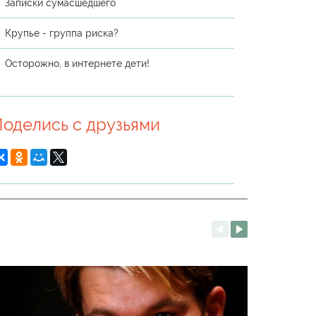
Записки сумасшедшего
Крупье - группа риска?
Осторожно, в интернете дети!
оделись с друзьями