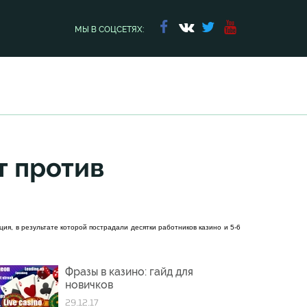
МЫ В СОЦСЕТЯХ:
т против
ия, в результате которой пострадали десятки работников казино и 5-6
Фразы в казино: гайд для
новичков
29.12.17