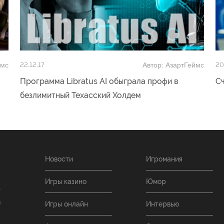
ймс
Автор: АзартГеймс
22.12.17
20
Программа Libratus AI обыграла профи в
С
безлимитный Техасский Холдем
Новости
Игромания
Игры казино
Юмор
т
и
Игры онлайн
Интервью