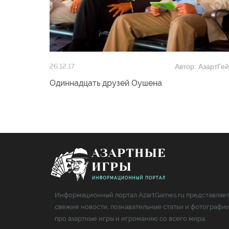
Автор: АзартГе
26.12.17
Одиннадцать друзей Оушена
Информационный портал AzartGames.ru представляе
свежие новости, познавательные статьи и фотографи
про азартные игры и игроманию со всего мира.