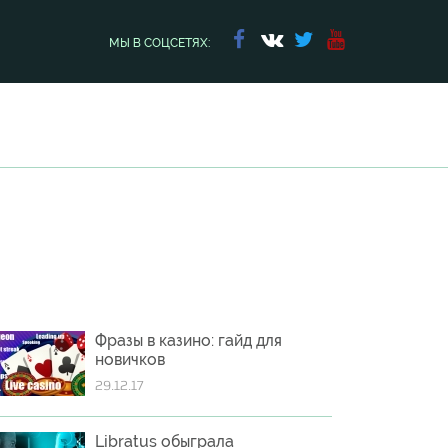
МЫ В СОЦСЕТЯХ:
Фразы в казино: гайд для
новичков
29.12.17
Libratus обыграла