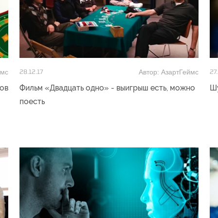
ймс
Автор: АзартГеймс
28.12.17
27.
ков
Фильм «Двадцать одно» - выигрыш есть, можно
Ш
поесть