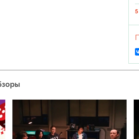
5
П
бзоры