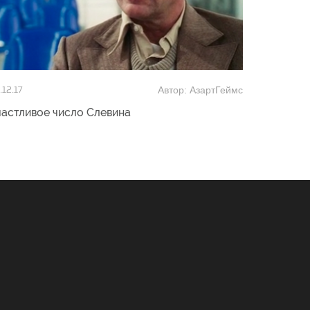
Автор: АзартГеймс
.12.17
частливое число Слевина