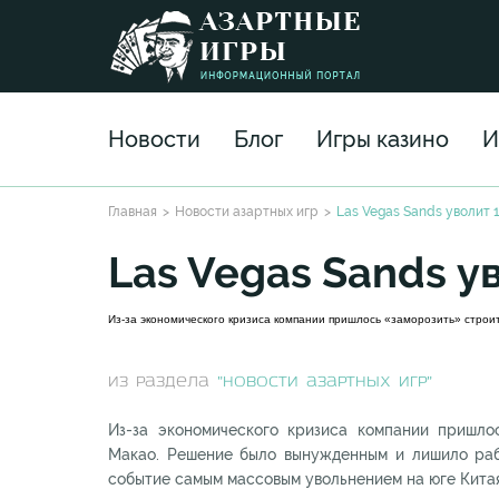
Новости
Блог
Игры казино
И
Главная
Новости азартных игр
Las Vegas Sands уволит 
Las Vegas Sands у
Из-за экономического кризиса компании пришлось «заморозить» строит
из раздела
"Новости азартных игр"
Из-за экономического кризиса компании пришло
Макао. Решение было вынужденным и лишило раб
событие самым массовым увольнением на юге Китая