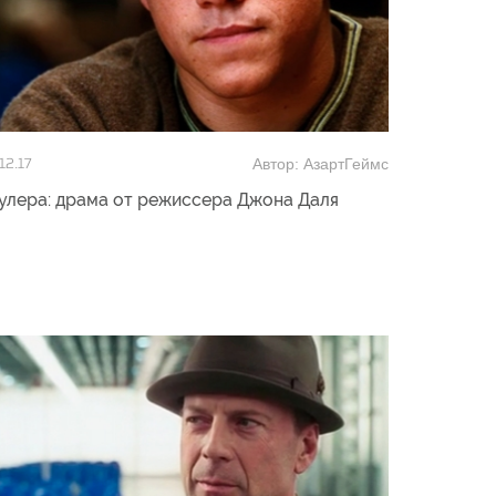
Автор: АзартГеймс
12.17
улера: драма от режиссера Джона Даля