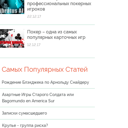
профессиональных покерных
игроков
22.12.17
Покер – одна из самых
популярных карточных игр
12.12.17
 Самых Популярных Статей
Рождение Блэкджека по Арнольду Снайдеру
Азартные Игры Старого Солдата или
Bagomundo en America Sur
Записки сумасшедшего
Крупье - группа риска?