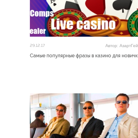
Автор: АзартГе
29.12.17
Самые популярные фразы в казино для нович