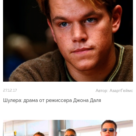
Автор: АзартГеймс
27.12.17
Шулера: драма от режиссера Джона Даля