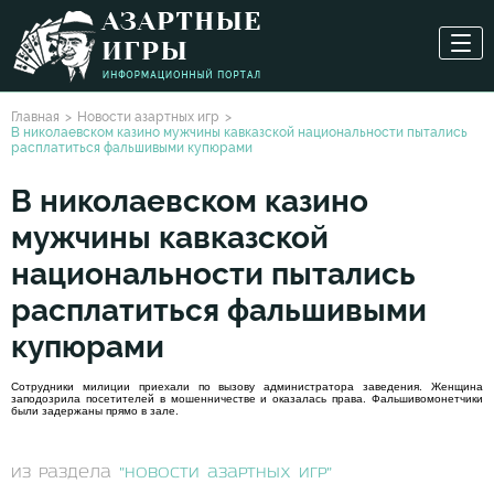
Главная
Новости азартных игр
В николаевском казино мужчины кавказской национальности пытались
расплатиться фальшивыми купюрами
В николаевском казино
мужчины кавказской
национальности пытались
расплатиться фальшивыми
купюрами
Сотрудники милиции приехали по вызову администратора заведения. Женщина
заподозрила посетителей в мошенничестве и оказалась права. Фальшивомонетчики
были задержаны прямо в зале.
из раздела
"Новости азартных игр"