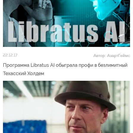
Автор: АзартГеймс
22.12.17
Программа Libratus AI обыграла профи в безлимитный
Техасский Холдем