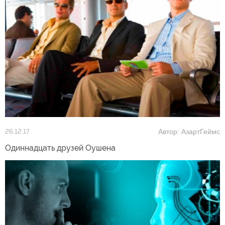
Автор: АзартГеймс
26.12.17
Одиннадцать друзей Оушена