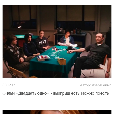
Автор: АзартГеймс
28.12.17
Фильм «Двадцать одно» - выигрыш есть, можно поесть