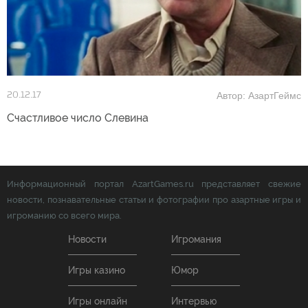
Автор: АзартГеймс
20.12.17
Счастливое число Слевина
Информационный портал AzartGames.ru представляет свежие
новости, познавательные статьи и фотографии про азартные игры и
игроманию со всего мира.
Новости
Игромания
Игры казино
Юмор
Игры онлайн
Интервью