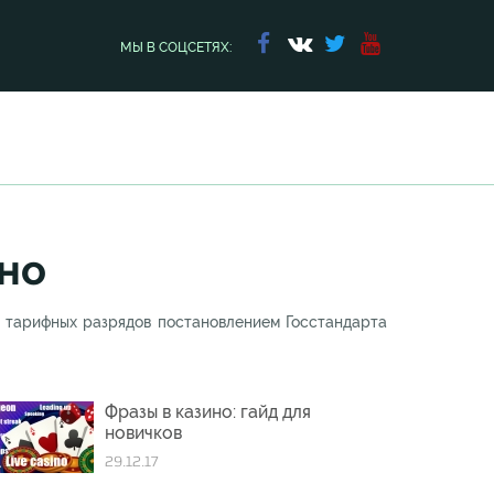
МЫ В СОЦСЕТЯХ:
ино
и тарифных разрядов постановлением Госстандарта
Фразы в казино: гайд для
новичков
29.12.17