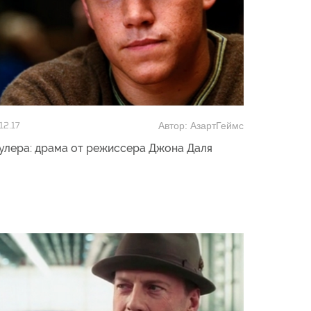
Автор: АзартГеймс
12.17
улера: драма от режиссера Джона Даля