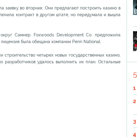
а заявку во вторник. Они предлагают построить казино в
лючила контракт в другом штате, но передумала и вышла
 округ Самнер. Foxwoods Development Co. предложила
 лицензия была обещана компании Penn National.
и строительство четырех новых государственных казино,
х разработчиков удалось выполнить их план. Остальные
5
1
2
3
4