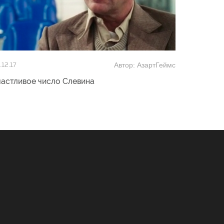
Автор: АзартГеймс
.12.17
частливое число Слевина