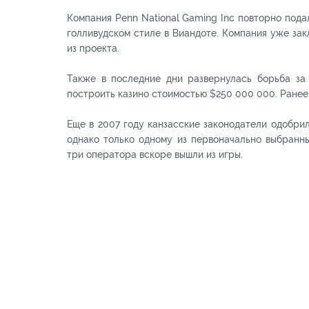
Компания Penn National Gaming Inc повторно подал
голливудском стиле в Виандоте. Компания уже зак
из проекта.
Также в последние дни развернулась борьба за
построить казино стоимостью $250 000 000. Ранее
Еще в 2007 году канзасские законодатели одобрил
однако только одному из первоначально выбранны
три оператора вскоре вышли из игры.