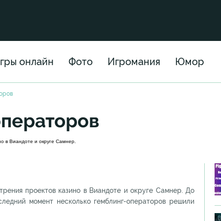
гры онлайн
Фото
Игромания
Юмор
оров
операторов
но в Виандоте и округе Самнер.
трения проектов казино в Виандоте и округе Самнер. До
следний момент несколько гемблинг-операторов решили