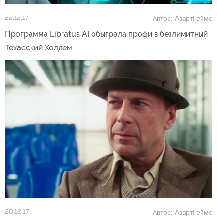
Автор: АзартГеймс
22.12.17
Программа Libratus AI обыграла профи в безлимитный
Техасский Холдем
Автор: АзартГеймс
20.12.17