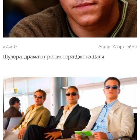
Автор: АзартГеймс
27.12.17
Шулера: драма от режиссера Джона Даля