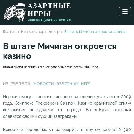
Главная
Новости азартных игр
В штате Мичиган откроется казино
В штате Мичиган откроется
казино
Игроки смогут посетить игорное заведение уже летом 2009 года.
из раздела
"Новости азартных игр"
Игроки смогут посетить игорное заведение уже летом 2009
года. Комплекс Firekeepers Casino («Казино хранителей огня»)
возводится неподалеку от города Бэттл-Крик, который
славится своими сухими завтраками.
Вскоре о городе могут заговорить в другом ключе: 2 500