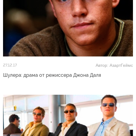
Автор: АзартГеймс
27.12.17
Шулера: драма от режиссера Джона Даля