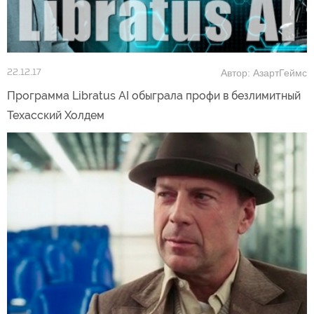
Автор: АзартГеймс
22.12.17
Программа Libratus AI обыграла профи в безлимитный
Техасский Холдем