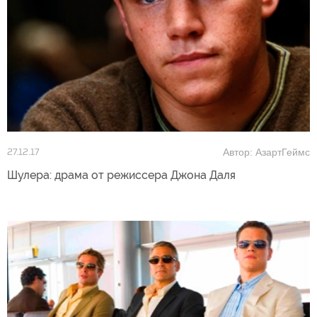
Автор: АзартГеймс
27.12.17
Шулера: драма от режиссера Джона Даля