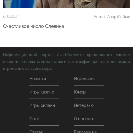
Автор: АзартГеймс
20.12.17
Счастливое число Слевина
Информационный портал AzartGames.ru представляет свежие
новости, познавательные статьи и фотографии про азартные игры и
игроманию со всего мира.
Новости
Игромания
Игры казино
Юмор
Игры онлайн
Интервью
Фото
О проекте
Статьи
Реклама на