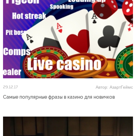
Автор: АзартГеймс
29.12.17
Самые популярные фразы в казино для новичков