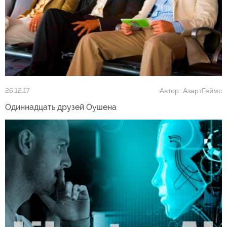
Автор: АзартГеймс
26.12.17
Одиннадцать друзей Оушена