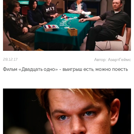
Автор: АзартГеймс
28.12.17
Фильм «Двадцать одно» - выигрыш есть, можно поесть