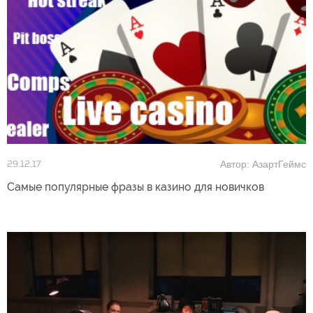
Автор: АзартГеймс
29.12.17
Самые популярные фразы в казино для новичков