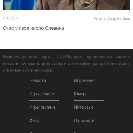
Автор: АзартГеймс
20.12.17
Счастливое число Слевина
Информационный портал AzartGames.ru представляет свежие
новости, познавательные статьи и фотографии про азартные игры и
игроманию со всего мира.
Новости
Игромания
Игры казино
Юмор
Игры онлайн
Интервью
Фото
О проекте