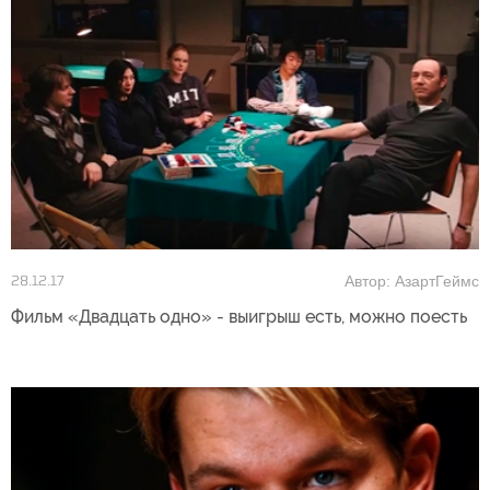
Автор: АзартГеймс
28.12.17
Фильм «Двадцать одно» - выигрыш есть, можно поесть