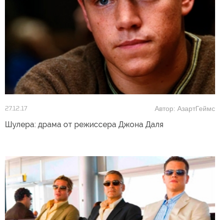
Автор: АзартГеймс
27.12.17
Шулера: драма от режиссера Джона Даля