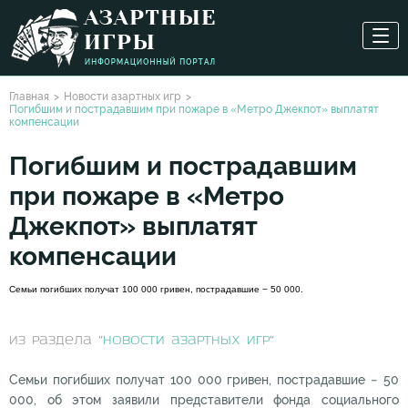
Главная
Новости азартных игр
Погибшим и пострадавшим при пожаре в «Метро Джекпот» выплатят
компенсации
Погибшим и пострадавшим
при пожаре в «Метро
Джекпот» выплатят
компенсации
Семьи погибших получат 100 000 гривен, пострадавшие − 50 000.
из раздела
"Новости азартных игр"
Семьи погибших получат 100 000 гривен, пострадавшие − 50
000, об этом заявили представители фонда социального