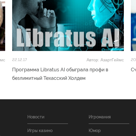
ймс
Автор: АзартГеймс
22.12.17
20
Программа Libratus AI обыграла профи в
С
безлимитный Техасский Холдем
Новости
Игромания
Игры казино
Юмор