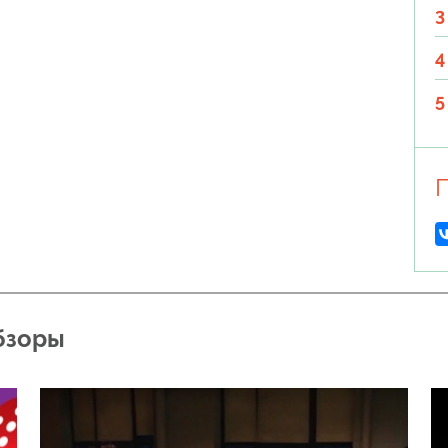
3
4
5
П
бзоры