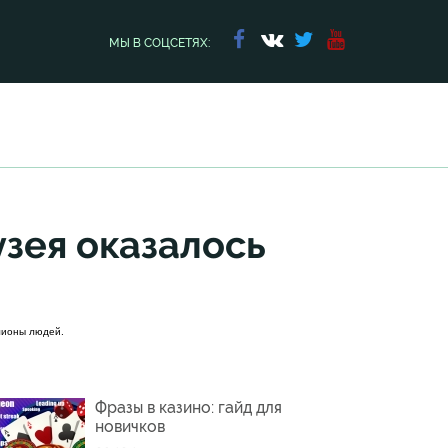
МЫ В СОЦСЕТЯХ:
зея оказалось
ллионы людей.
Фразы в казино: гайд для
новичков