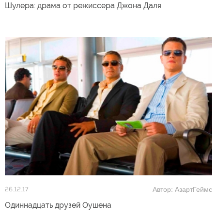
Шулера: драма от режиссера Джона Даля
Автор: АзартГеймс
26.12.17
Одиннадцать друзей Оушена