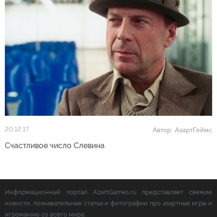
Автор: АзартГеймс
20.12.17
Счастливое число Слевина
Информационный портал AzartGames.ru представляет свежие
новости, познавательные статьи и фотографии про азартные игры и
игроманию со всего мира.