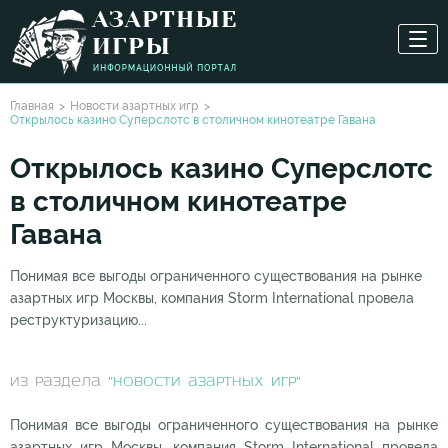
Главная
Новости азартных игр
Открылось казино Суперслотс в столичном кинотеатре Гавана
Открылось казино Суперслотс
в столичном кинотеатре
Гавана
Понимая все выгоды ограниченного существования на рынке
азартных игр Москвы, компания Storm International провела
реструктуризацию...
из раздела
"Новости азартных игр"
Понимая все выгоды ограниченного существования на рынке
азартных игр Москвы, компания Storm International провела