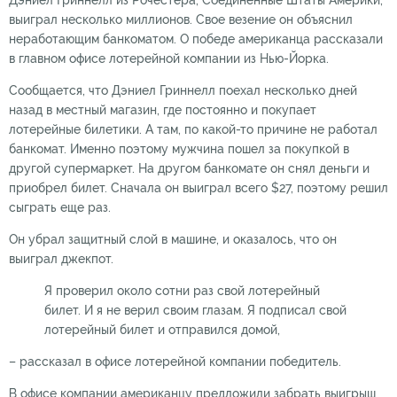
выиграл несколько миллионов. Свое везение он объяснил
неработающим банкоматом. О победе американца рассказали
в главном офисе лотерейной компании из Нью-Йорка.
Сообщается, что Дэниел Гриннелл поехал несколько дней
назад в местный магазин, где постоянно и покупает
лотерейные билетики. А там, по какой-то причине не работал
банкомат. Именно поэтому мужчина пошел за покупкой в
другой супермаркет. На другом банкомате он снял деньги и
приобрел билет. Сначала он выиграл всего $27, поэтому решил
сыграть еще раз.
Он убрал защитный слой в машине, и оказалось, что он
выиграл джекпот.
Я проверил около сотни раз свой лотерейный
билет. И я не верил своим глазам. Я подписал свой
лотерейный билет и отправился домой,
– рассказал в офисе лотерейной компании победитель.
В офисе компании американцу предложили забрать выигрыш