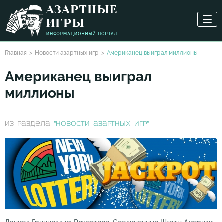
Главная
Новости азартных игр
Американец выиграл миллионы
Американец выиграл
миллионы
из раздела
"Новости азартных игр"
Дэниел Гриннелл из Рочестера, Соединенные Штаты Америки,