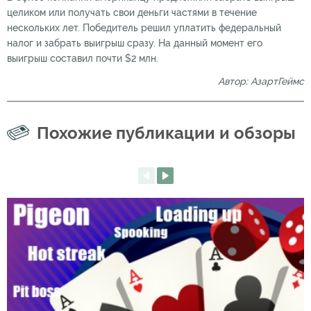
целиком или получать свои деньги частями в течение
нескольких лет. Победитель решил уплатить федеральный
налог и забрать выигрыш сразу. На данный момент его
выигрыш составил почти $2 млн.
Автор: АзартГеймс
Похожие публикации и обзоры