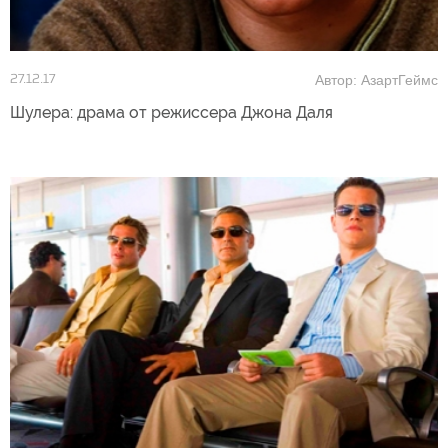
Автор: АзартГеймс
27.12.17
Шулера: драма от режиссера Джона Даля