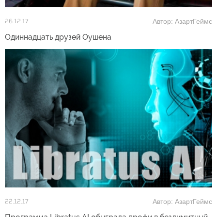
Автор: АзартГеймс
26.12.17
Одиннадцать друзей Оушена
Автор: АзартГеймс
22.12.17