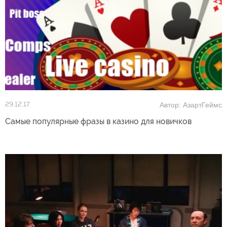
Автор: АзартГеймс
29.12.17
Самые популярные фразы в казино для новичков