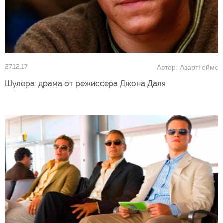
Автор: АзартГеймс
27.12.17
Шулера: драма от режиссера Джона Даля