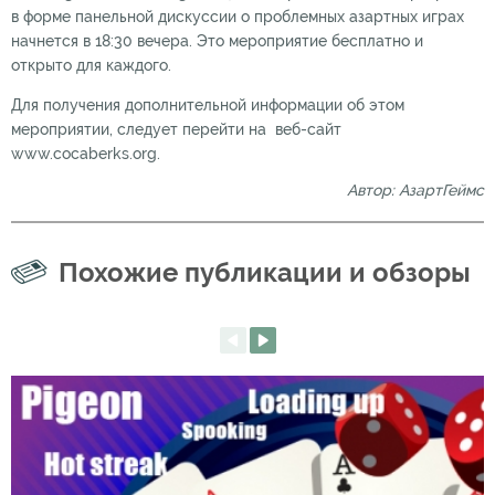
в форме панельной дискуссии о проблемных азартных играх
начнется в 18:30 вечера. Это мероприятие бесплатно и
открыто для каждого.
Для получения дополнительной информации об этом
мероприятии, следует перейти на веб-сайт
www.cocaberks.org.
Автор: АзартГеймс
Похожие публикации и обзоры