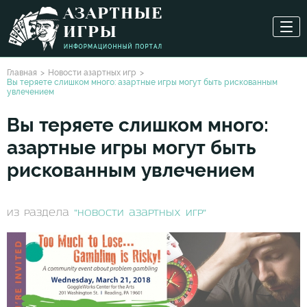
Главная
Новости азартных игр
Вы теряете слишком много: азартные игры могут быть рискованным
увлечением
Вы теряете слишком много:
азартные игры могут быть
рискованным увлечением
из раздела
"Новости азартных игр"