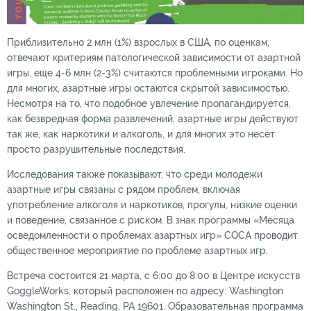
Приблизительно 2 млн (1%) взрослых в США, по оценкам,
отвечают критериям патологической зависимости от азартной
игры, еще 4-6 млн (2-3%) считаются проблемными игроками. Но
для многих, азартные игры остаются скрытой зависимостью.
Несмотря на то, что подобное увлечение пропагандируется,
как безвредная форма развлечений, азартные игры действуют
так же, как наркотики и алкоголь, и для многих это несет
просто разрушительные последствия.
Исследования также показывают, что среди молодежи
азартные игры связаны с рядом проблем, включая
употребление алкоголя и наркотиков, прогулы, низкие оценки
и поведение, связанное с риском. В знак программы «Месяца
осведомленности о проблемах азартных игр» COCA проводит
общественное мероприятие по проблеме азартных игр.
Встреча состоится 21 марта, с 6:00 до 8:00 в Центре искусств
GoggleWorks, который расположен по адресу: Washington
Washington St., Reading, PA 19601. Образовательная программа