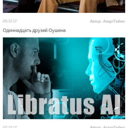
Автор: АзартГеймс
26.12.17
Одиннадцать друзей Оушена
Автор: АзартГеймс
22.12.17