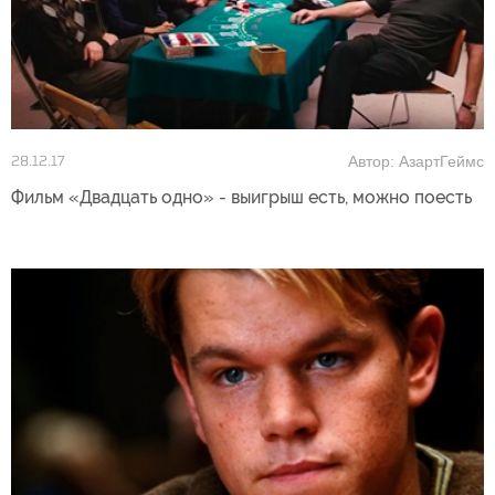
Автор: АзартГеймс
28.12.17
Фильм «Двадцать одно» - выигрыш есть, можно поесть