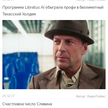
Программа Libratus AI обыграла профи в безлимитный
Техасский Холдем
Автор: АзартГеймс
20.12.17
Счастливое число Слевина