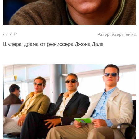
Автор: АзартГеймс
27.12.17
Шулера: драма от режиссера Джона Даля