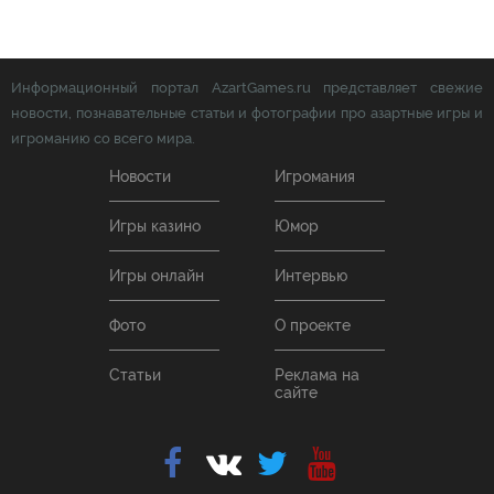
Информационный портал AzartGames.ru представляет свежие
новости, познавательные статьи и фотографии про азартные игры и
игроманию со всего мира.
Новости
Игромания
Игры казино
Юмор
Игры онлайн
Интервью
Фото
О проекте
Статьи
Реклама на
сайте