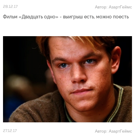
Автор: АзартГеймс
28.12.17
Фильм «Двадцать одно» - выигрыш есть, можно поесть
Автор: АзартГеймс
27.12.17