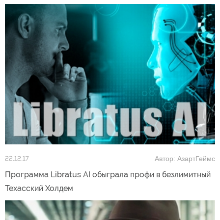
Автор: АзартГеймс
22.12.17
Программа Libratus AI обыграла профи в безлимитный
Техасский Холдем