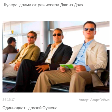
Шулера: драма от режиссера Джона Даля
Автор: АзартГеймс
26.12.17
Одиннадцать друзей Оушена