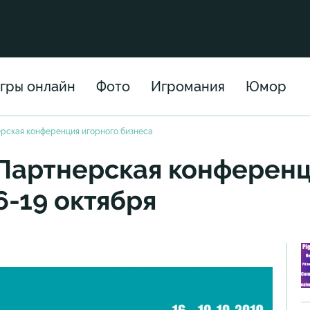
гры онлайн
Фото
Игромания
Юмор
тнерская конференция игорного бизнеса
 - Партнерская конферен
6-19 октября