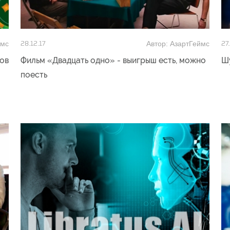
ймс
Автор: АзартГеймс
28.12.17
27.
ков
Фильм «Двадцать одно» - выигрыш есть, можно
Ш
поесть