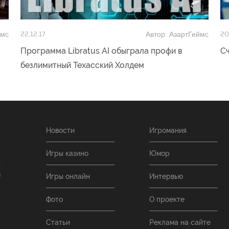
ймс
Автор: АзартГеймс
22.12.17
20
Программа Libratus AI обыграла профи в
С
безлимитный Техасский Холдем
Новости
Игромания
Игры казино
Юмор
т
и
Игры онлайн
Интервью
Фото
О проекте
Статьи
Реклама на сайте