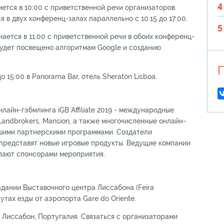
4
тся в 10:00 с приветственной речи организаторов.
в двух конференц-залах параллельно с 10:15 до 17:00.
5
ается в 11.00 с приветственной речи в обоих конференц-
 будет посвещено алгоритмам Google и созданию
П
о 15:00 в Panorama Bar, отель Sheraton Lisboa.
айн-гэбмлинга iGB Affiliate 2019 - международные
 Landbrokers, Mansion, а также многочисленные онлайн-
 лучшими партнерскими программами. Создатели
 представят новые игровые продукты. Ведущие компании
упают спонсорами мероприятия.
 здании Выставочного центра Лиссабона (Feira
нутах езды от аэропорта Gare do Oriente.
0, Лиссабон, Португалия. Связаться с организаторами