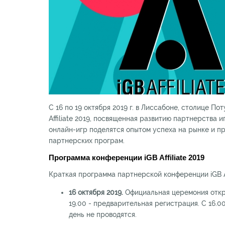
С 16 по 19 октября 2019 г. в Лиссабоне, столице П
Affiliate 2019, посвященная развитию партнерства
онлайн-игр поделятся опытом успеха на рынке и п
партнерских програм.
Программа конференции iGB Affiliate 2019
Краткая программа партнерской конференции iGB Aff
16 октября 2019.
Официальная церемония открыт
19.00 - предварительная регистрация. С 16.0
день не проводятся.