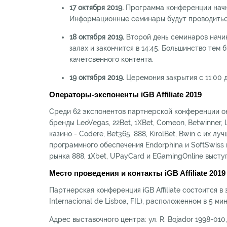
17 октября 2019.
Программа конференции начне
Информационные семинары будут проводиться 
18 октября 2019.
Второй день семинаров начин
залах и закончится в 14:45. Большинство тем
качетсвенного контента.
19 октября 2019.
Церемония закрытия с 11:00 д
Операторы-экспоненты iGB Affiliate 2019
Среди 62 экспонентов партнерской конференции онл
бренды LeoVegas, 22Bet, 1XBet, Comeon, Betwinner,
казино - Codere, Bet365, 888, KirolBet, Bwin с их
программного обеспечения Endorphina и SoftSwiss
рынка 888, 1Xbet, UPayCard и EGamingOnline выст
Место проведения и контакты iGB Affiliate 2019
Партнерская конференция iGB Affiliate состоится в
Internacional de Lisboa, FIL), расположенном в 5 ми
Адрес выставочного центра: ул. R. Bojador 1998-01