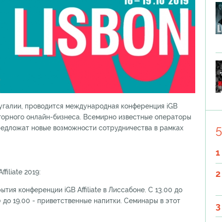
отугалии, проводится международная конференция iGB
 игорного онлайн-бизнеса. Всемирно известные операторы
5
редложат новые возможности сотрудничества в рамках
1
iliate 2019:
2
ия конференции iGB Affiliate в Лиссабоне. С 13.00 до
0 до 19.00 - приветственные напитки. Семинары в этот
3