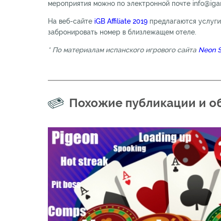
мероприятия можно по электронной почте
info@ig
На веб-сайте
iGB Affiliate 2019
предлагаются услуги 
забронировать номер в близлежащем отеле.
* По материалам испанского игрового сайта
Neon S
Похожие публикации и о