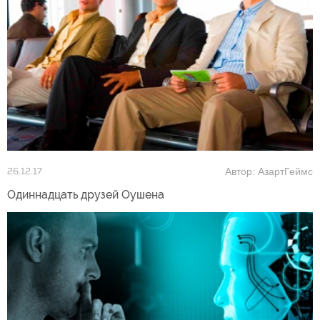
Автор: АзартГеймс
26.12.17
Одиннадцать друзей Оушена