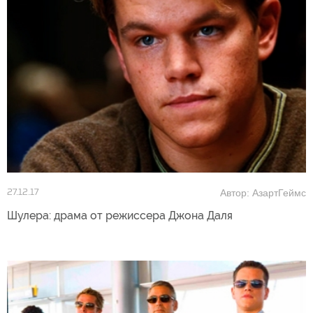
Автор: АзартГеймс
27.12.17
Шулера: драма от режиссера Джона Даля