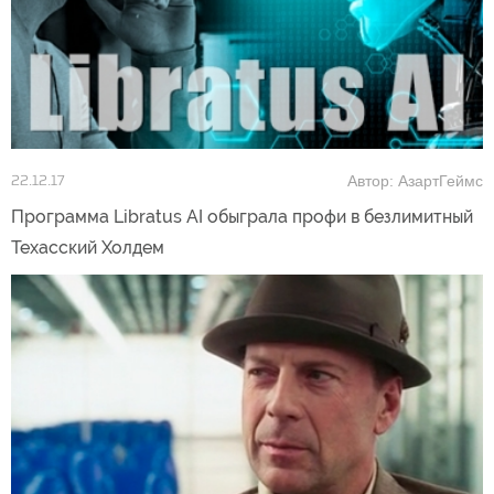
Автор: АзартГеймс
22.12.17
Программа Libratus AI обыграла профи в безлимитный
Техасский Холдем