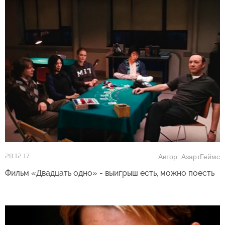
Автор: АзартГеймс
28.12.17
Фильм «Двадцать одно» - выигрыш есть, можно поесть