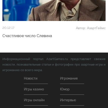
Автор: АзартГеймс
20.12.17
Счастливое число Слевина
Информационный портал AzartGames.ru представляет свежие
новости, познавательные статьи и фотографии про азартные игры и
игроманию со всего мира.
Новости
Игромания
Игры казино
Юмор
Игры онлайн
Интервью