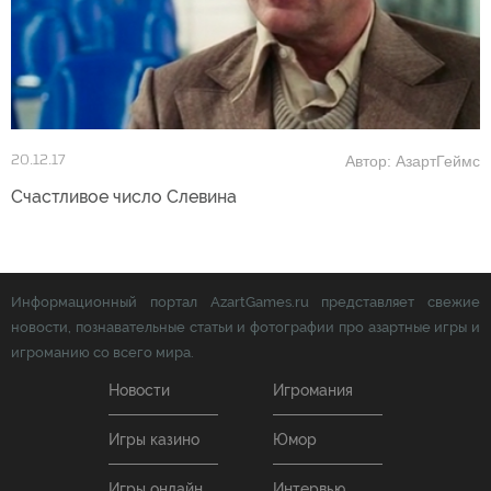
Автор: АзартГеймс
20.12.17
Счастливое число Слевина
Информационный портал AzartGames.ru представляет свежие
новости, познавательные статьи и фотографии про азартные игры и
игроманию со всего мира.
Новости
Игромания
Игры казино
Юмор
Игры онлайн
Интервью