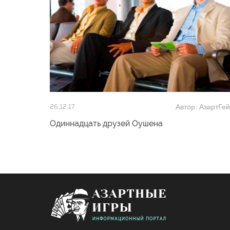
Автор: АзартГе
26.12.17
Одиннадцать друзей Оушена