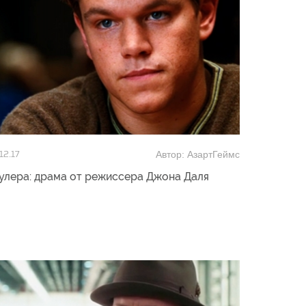
Автор: АзартГеймс
12.17
улера: драма от режиссера Джона Даля