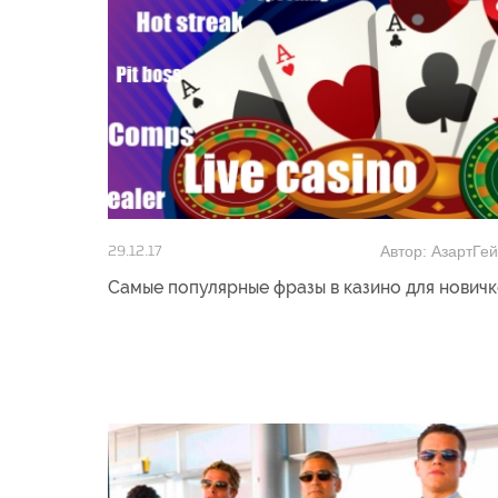
Автор: АзартГе
29.12.17
Самые популярные фразы в казино для нович