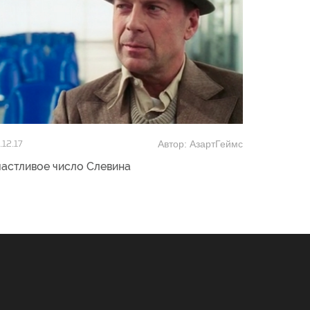
Автор: АзартГеймс
.12.17
частливое число Слевина