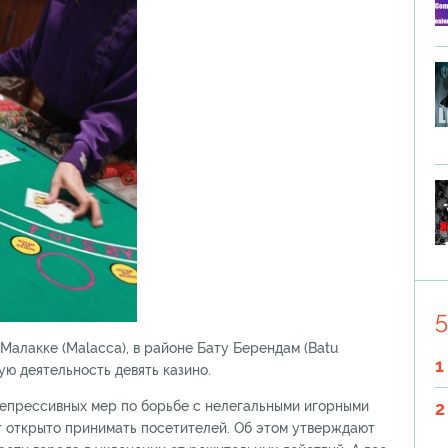
5
Малакке (Malacca), в районе Бату Берендам (Batu
1
ю деятельность девять казино.
епрессивных мер по борьбе с нелегальными игорными
2
т открыто принимать посетителей. Об этом утверждают