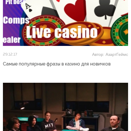
Автор: АзартГеймс
29.12.17
Самые популярные фразы в казино для новичков