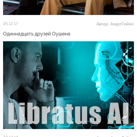
Автор: АзартГеймс
26.12.17
Одиннадцать друзей Оушена