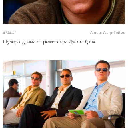
Автор: АзартГеймс
27.12.17
Шулера: драма от режиссера Джона Даля