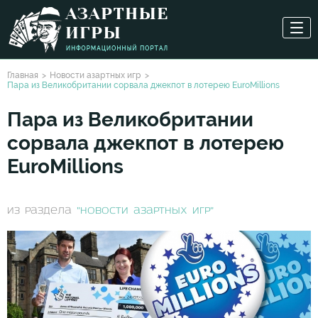
Главная
Новости азартных игр
Пара из Великобритании сорвала джекпот в лотерею EuroMillions
Пара из Великобритании
сорвала джекпот в лотерею
EuroMillions
из раздела
"Новости азартных игр"