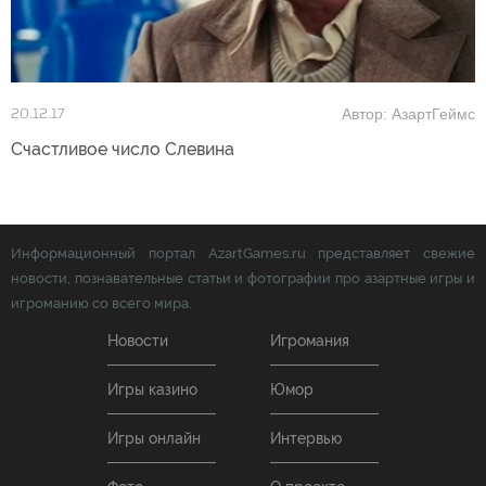
Автор: АзартГеймс
20.12.17
Счастливое число Слевина
Информационный портал AzartGames.ru представляет свежие
новости, познавательные статьи и фотографии про азартные игры и
игроманию со всего мира.
Новости
Игромания
Игры казино
Юмор
Игры онлайн
Интервью