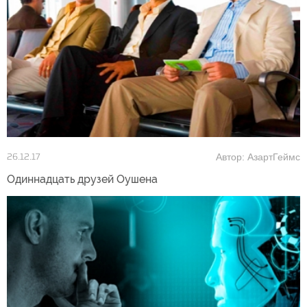
Автор: АзартГеймс
26.12.17
Одиннадцать друзей Оушена