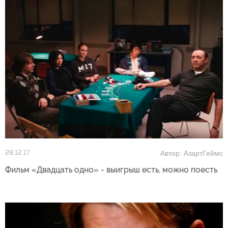
Автор: АзартГеймс
28.12.17
Фильм «Двадцать одно» - выигрыш есть, можно поесть