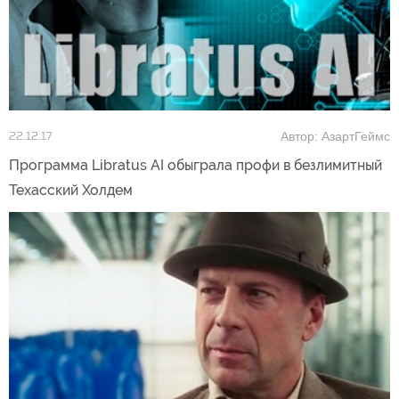
Автор: АзартГеймс
22.12.17
Программа Libratus AI обыграла профи в безлимитный
Техасский Холдем