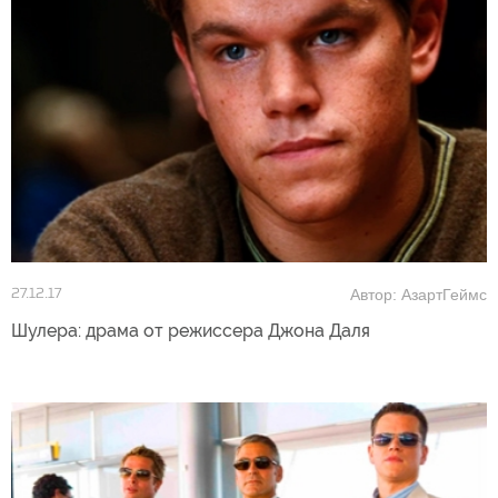
Автор: АзартГеймс
27.12.17
Шулера: драма от режиссера Джона Даля