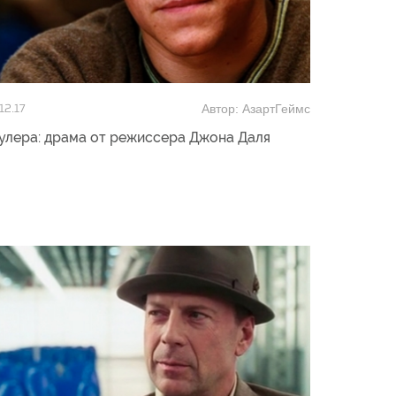
Автор: АзартГеймс
12.17
улера: драма от режиссера Джона Даля