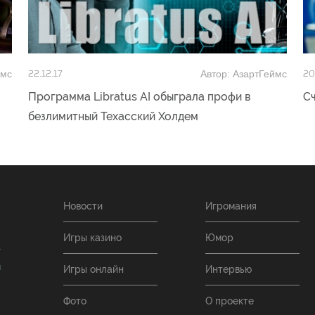
ймс
Автор: АзартГеймс
22.12.17
20
Программа Libratus AI обыграла профи в
С
безлимитный Техасский Холдем
Новости
Игромания
Игры казино
Юмор
т
и
Игры онлайн
Интервью
Фото
О проекте