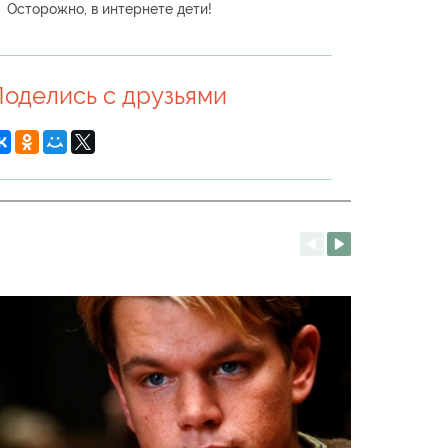
Осторожно, в интернете дети!
оделись с друзьями