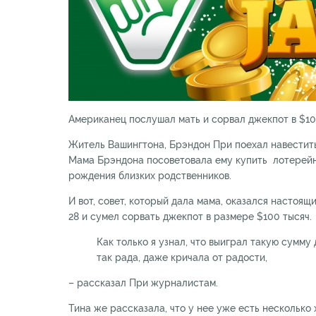
Американец послушал мать и сорвал джекпот в $10
Житель Вашингтона, Брэндон При поехал навестить
Мама Брэндона посоветовала ему купить лотерейны
рождения близких родственников.
И вот, совет, который дала мама, оказался настоящи
28 и сумел сорвать джекпот в размере $100 тысяч.
Как только я узнал, что выиграл такую сумму 
так рада, даже кричала от радости,
– рассказал При журналистам.
Тина же рассказала, что у нее уже есть несколько