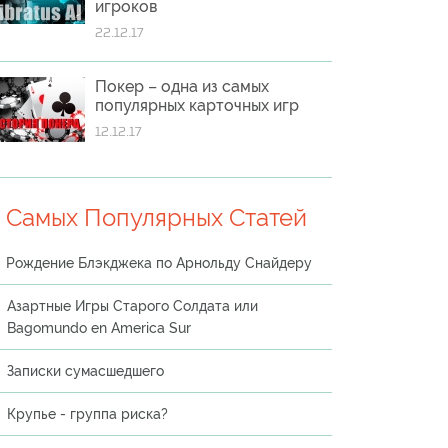
игроков
22.12.17
Покер – одна из самых
популярных карточных игр
12.12.17
 Самых Популярных Статей
Рождение Блэкджека по Арнольду Снайдеру
Азартные Игры Старого Солдата или
Bagomundo en America Sur
Записки сумасшедшего
Крупье - группа риска?