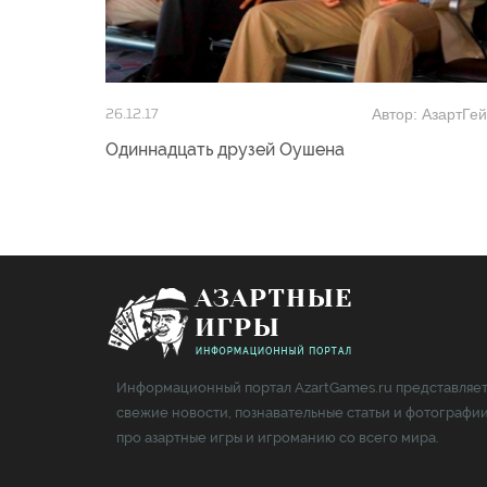
Автор: АзартГе
26.12.17
Одиннадцать друзей Оушена
Информационный портал AzartGames.ru представляе
свежие новости, познавательные статьи и фотографи
про азартные игры и игроманию со всего мира.