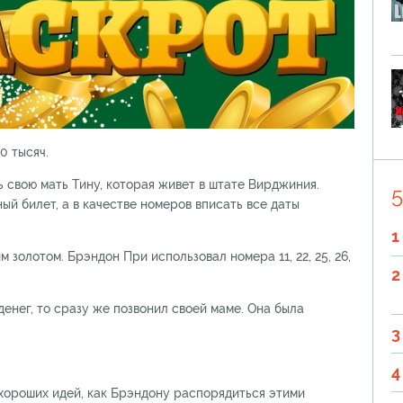
0 тысяч.
 свою мать Тину, которая живет в штате Вирджиния.
5
й билет, а в качестве номеров вписать все даты
1
м золотом. Брэндон При использовал номера 11, 22, 25, 26,
2
денег, то сразу же позвонил своей маме. Она была
3
4
 хороших идей, как Брэндону распорядиться этими