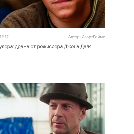
Автор: АзартГеймс
12.17
улера: драма от режиссера Джона Даля