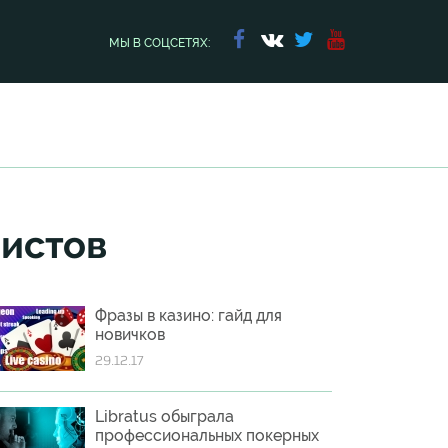
МЫ В СОЦСЕТЯХ:
истов
Фразы в казино: гайд для
новичков
29.12.17
Libratus обыграла
профессиональных покерных