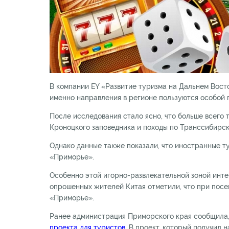
В компании EY «Развитие туризма на Дальнем Вост
именно направления в регионе пользуются особой 
После исследования стало ясно, что больше всего
Кроноцкого заповедника и походы по Транссибирск
Однако данные также показали, что иностранные т
«Приморье».
Особенно этой игорно-развлекательной зоной интер
опрошенных жителей Китая отметили, что при посе
«Приморье».
Ранее администрация Приморского края сообщила
проекта для туристов
. В проект, который получил 