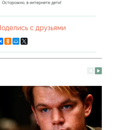
Осторожно, в интернете дети!
оделись с друзьями