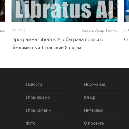
ймс
Автор: АзартГеймс
22.12.17
20
Программа Libratus AI обыграла профи в
С
безлимитный Техасский Холдем
Новости
Игромания
Игры казино
Юмор
т
и
Игры онлайн
Интервью
Фото
О проекте