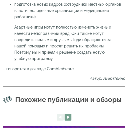
подготовка новых кадров (сотрудники местных органов
власти, молодежные организации и медицинские
работники).
Азартные игры могут полностью изменить жизнь и
нанести непоправимый вред. Они также могут
навредить семьям и друзьям. Люди обращаются за
нашей помощью и просят решить их проблемы.
Поэтому мы и приняли решение создать новую
учебную программу,
– говорится в докладе GambleAware.
Автор: АзартГеймс
Похожие публикации и обзоры