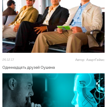
Автор: АзартГеймс
26.12.17
Одиннадцать друзей Оушена