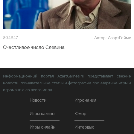
Автор: АзартГеймс
20.12.17
Счастливое число Слевина
Информационный портал AzartGames.ru представляет свежие
новости, познавательные статьи и фотографии про азартные игры и
игроманию со всего мира.
Новости
Игромания
Игры казино
Юмор
Игры онлайн
Интервью