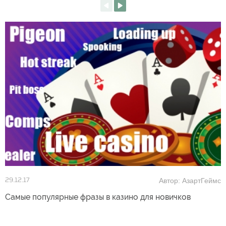
Автор: АзартГеймс
29.12.17
Самые популярные фразы в казино для новичков