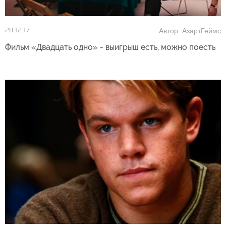
Автор: АзартГеймс
28.12.17
Фильм «Двадцать одно» - выигрыш есть, можно поесть