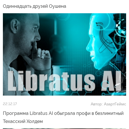
Одиннадцать друзей Оушена
Автор: АзартГеймс
22.12.17
Программа Libratus AI обыграла профи в безлимитный
Техасский Холдем