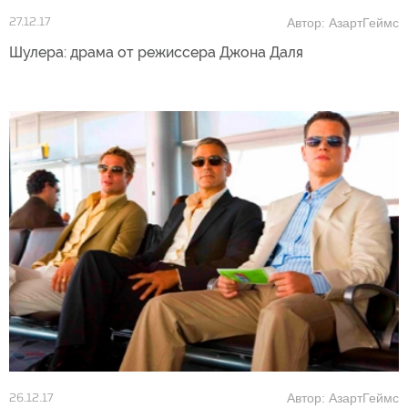
Автор: АзартГеймс
27.12.17
Шулера: драма от режиссера Джона Даля
Автор: АзартГеймс
26.12.17