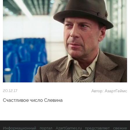
Автор: АзартГеймс
20.12.17
Счастливое число Слевина
Информационный портал AzartGames.ru представляет свежие