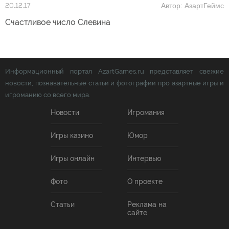
Автор: АзартГеймс
20.12.17
Счастливое число Слевина
Информационный портал AzartGames.ru представляет свежие
новости, познавательные статьи и фотографии про азартные игры и
игроманию со всего мира.
Новости
Игромания
Игры казино
Юмор
Игры онлайн
Интервью
Фото
О проекте
Статьи
Реклама на
сайте