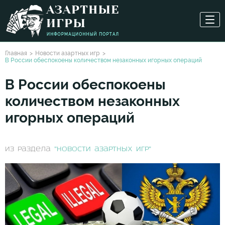
Главная
Новости азартных игр
В России обеспокоены количеством незаконных игорных операций
В России обеспокоены
количеством незаконных
игорных операций
из раздела
"Новости азартных игр"