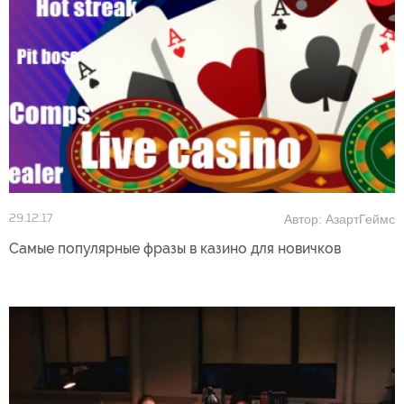
Автор: АзартГеймс
29.12.17
Самые популярные фразы в казино для новичков