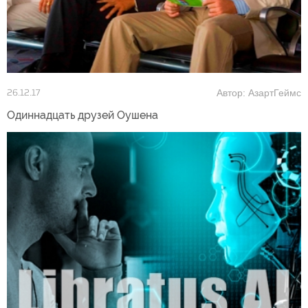
Автор: АзартГеймс
26.12.17
Одиннадцать друзей Оушена