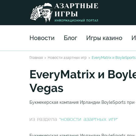
Новости
Блог
Игры казино
И
Главная
Новости азартных игр
EveryMatrix и BoyleSport
EveryMatrix и Boyl
Vegas
Букмекерская компания Ирландии BoyleSports при 
из раздела
"Новости азартных игр"
Букмекерская компания Ирландии BoyleSports при