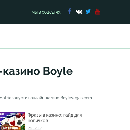
МЫ В СОЦСЕТЯХ:
-казино Boyle
atrix запустит онлайн-казино Boylevegas.com.
Фразы в казино: гайд для
новичков
29.12.17