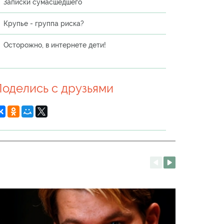
Записки сумасшедшего
Крупье - группа риска?
Осторожно, в интернете дети!
оделись с друзьями