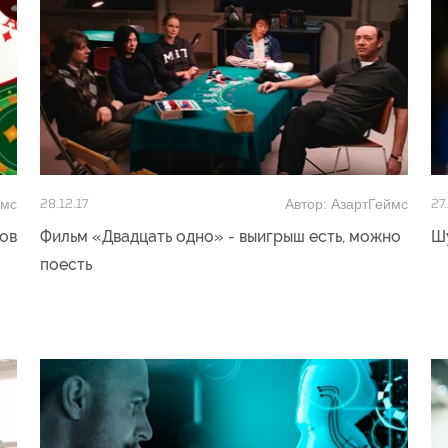
ймс
Автор: АзартГеймс
28.12.17
27.
ков
Фильм «Двадцать одно» - выигрыш есть, можно
Ш
поесть