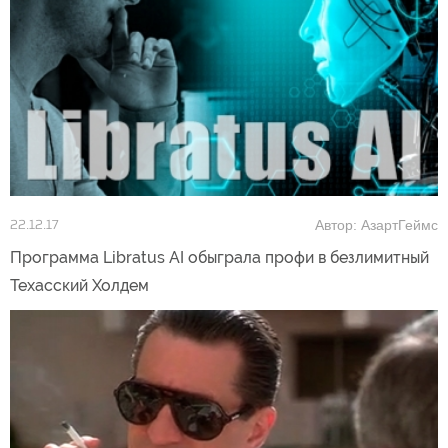
Автор: АзартГеймс
22.12.17
Программа Libratus AI обыграла профи в безлимитный
Техасский Холдем