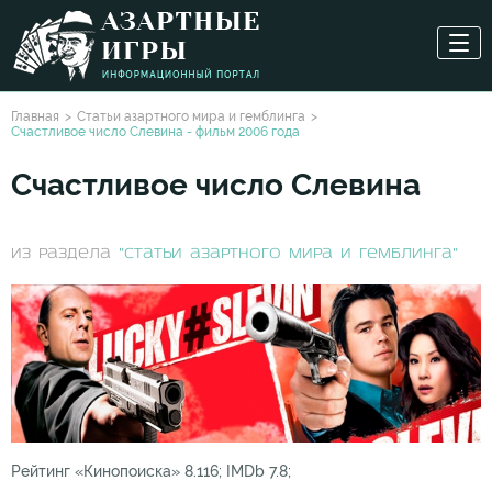
Главная
Статьи азартного мира и гемблинга
Cчастливое число Cлевина - фильм 2006 года
Счастливое число Слевина
из раздела
"Статьи азартного мира и гемблинга"
Рейтинг «Кинопоиска» 8.116; IMDb 7.8;