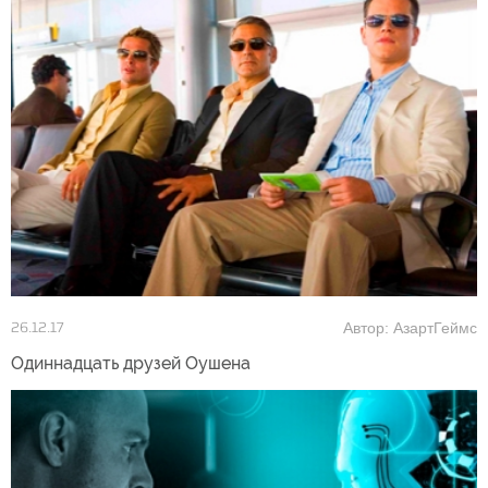
Автор: АзартГеймс
26.12.17
Одиннадцать друзей Оушена