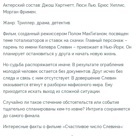
Актерский состав: Джош Хартнетт, Люси Лью, Брюс Уиллис,
Морган Фримен;
Жанр: Триллер, драма, детектив.
Фильм, созданный режиссером Полом МакГиганом, посвящен
теме тотализаторов и ставок на скачки. Главный персонаж –
парень по имени Келевра Слевин – приезжает в Нью-Йорк. Он
планирует остановиться у друга и начать новую жизнь.
Но судьба распоряжается иначе. В результате ограбления
молодой человек остается без документов. Друг исчез без
следа и связь с ним отсутствует. В довершение Слевин
оказывается втянут в разборки мафиозного мира. Ему
приходится искать выход из сложной ситуации.
Случайно ли такое стечение обстоятельств или события
тщательно спланированы кем-то извне? Интрига сохраняется
до самого финала.
Интересные факты о фильме «Счастливое число Слевина»: