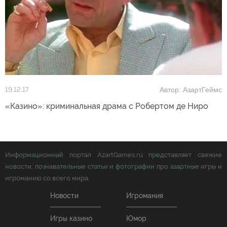
Автор: АзартГеймс
19.12.17
«Казино»: криминальная драма с Робертом де Ниро
Информационный портал AzartGames.ru представляет свежие
новости, познавательные статьи и фотографии про азартные игры и
игроманию со всего мира.
Новости
Игромания
Игры казино
Юмор