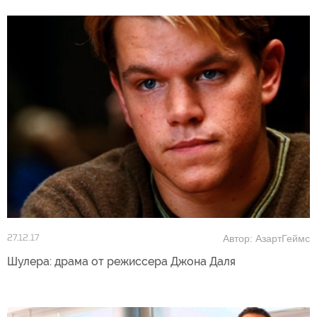
Автор: АзартГеймс
27.12.17
Шулера: драма от режиссера Джона Даля