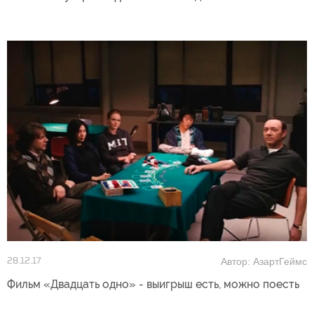
Автор: АзартГеймс
28.12.17
Фильм «Двадцать одно» - выигрыш есть, можно поесть